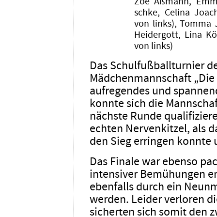
Zoé Aßmann, Emma 
schke, Celina Joac
von links), Tomma 
Hei­der­gott, Lina K
von links)
Das Schulfußballturnier d
Mädchenmannschaft „Die 
aufregendes und spannend
konnte sich die Mannschaf
nächste Runde qualifizier
echten Nervenkitzel, als
den Sieg erringen konnte u
Das Finale war ebenso pac
intensiver Bemühungen en
ebenfalls durch ein Neun
werden. Leider verloren d
sicherten sich somit den z