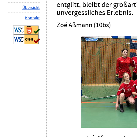
entglitt, bleibt der großar
Ü
b
ersicht
unvergessliches Erlebnis.
K
ontakt
Zoé Aßmann (10bs)