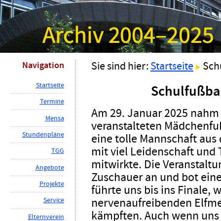
Navigation
Sie sind hier:
Startseite
Sch
S
tartseite
Schulfußbal
T
ermine
Am 29. Januar 2025 nahm 
M
ensa
veranstalteten Mädchenfußb
St
u
ndenpläne
eine tolle Mannschaft au
mit viel Leidenschaft und
TG
G
mitwirkte. Die Veranstaltu
A
ngebote
Zuschauer an und bot ein
P
rojekte
führte uns bis ins Finale, 
nervenaufreibenden Elfme
Ser
v
ice
kämpften. Auch wenn uns 
E
lternverein