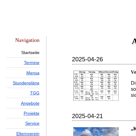
A
Navigation
Startseite
2025-04-26
T
ermine
Ve
M
ensa
D
St
u
ndenpläne
so
TG
G
si
A
ngebote
P
rojekte
2025-04-21
Ser
v
ice
„K
E
lternverein