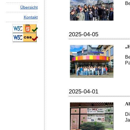
Be
Ü
b
ersicht
K
ontakt
2025-04-05
„H
Be
Pa
2025-04-01
Ab
Di
J