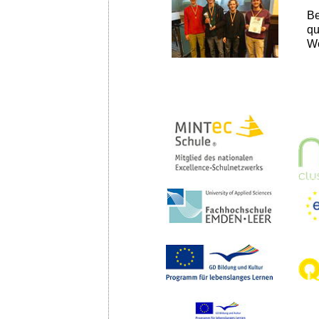
Be
qu
We