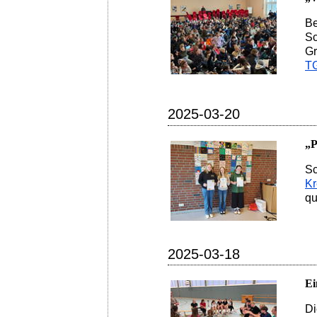
Be
Sc
Gr
T
2025-03-20
„P
Sc
Kr
qu
2025-03-18
Ei
Di