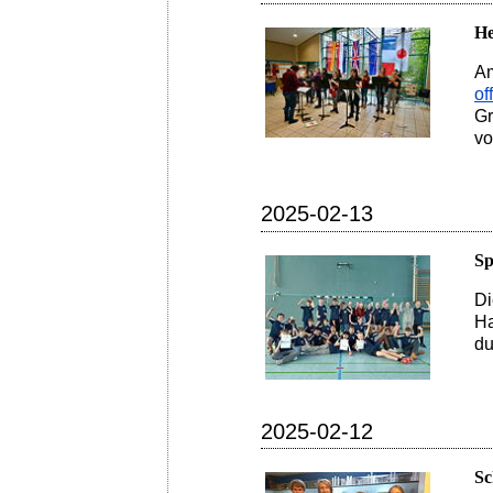
He
Am
of
Gr
vo
2025-02-13
Sp
Di
Ha
du
2025-02-12
Sc