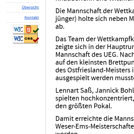
Ü
b
ersicht
Die Mannschaft der Wettk
jünger) holte sich neben M
K
ontakt
ab.
Das Team der Wettkampfkl
zeigte sich in der Hauptru
Mannschaft des UEG. Nach 
auf den kleinsten Brettpun
des Ostfriesland-Meisters
ausgespielt werden musst
Lennart Saß, Jannick Bohl
spielten hochkonzentrier
den größten Pokal.
Damit erreichte die Mannsc
Weser-Ems-Meisterschaften