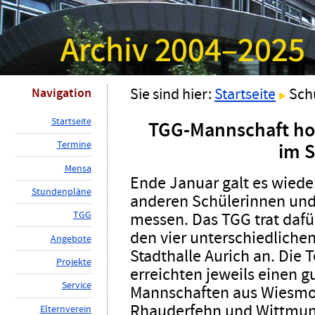
Navigation
Sie sind hier:
Startseite
Sch
S
tartseite
TGG-Mannschaft
hol
T
ermine
im 
M
ensa
Ende Januar galt es wieder
St
u
ndenpläne
anderen Schülerinnen und 
messen. Das TGG trat dafür
TG
G
den vier unterschiedliche
A
ngebote
Stadthalle Aurich an. Die
P
rojekte
erreichten jeweils einen g
Ser
v
ice
Mannschaften aus Wiesmoo
Rhauderfehn und Wittmun
E
lternverein