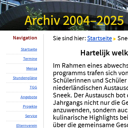
Navigation
Sie sind hier:
Startseite
Sne
S
tartseite
Hartelijk we
T
ermine
Im Rahmen eines abwechsl
M
ensa
programms trafen sich vom
St
u
ndenpläne
Schülerinnen und Schüler 
niederländischen Austaus
TG
G
Sneek. Der Austausch bot
A
ngebote
Jahrgangs nicht nur die Ge
P
rojekte
anzuwenden, sondern auch
kulinarische Highlights b
Ser
v
ice
über die gemeinsame Gesc
E
lternverein