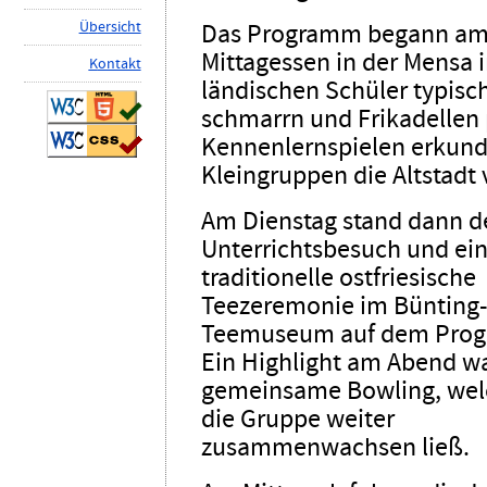
Ü
b
ersicht
Das Programm begann am
Mittagessen in der Mensa i
K
ontakt
ländischen Schüler typisc
schmarrn und Frikadellen
Kennenlern­spielen erkun
Kleingruppen die Altstadt 
Am Dienstag stand dann d
Unterrichts­besuch und ei
traditionelle ostfriesische
Teezeremonie im Bünting-
Teemuseum auf dem Pro
Ein Highlight am Abend w
gemeinsame Bowling, wel
die Gruppe weiter
zusammenwachsen ließ.