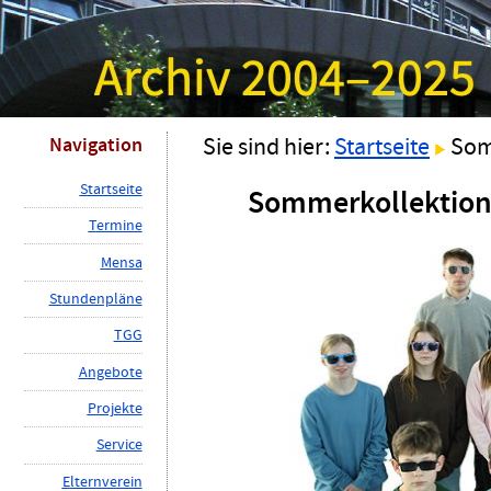
Navigation
Sie sind hier:
Startseite
Som
S
tartseite
Sommerkollektio
T
ermine
M
ensa
St
u
ndenpläne
TG
G
A
ngebote
P
rojekte
Ser
v
ice
E
lternverein