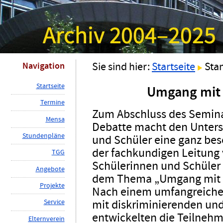
Navigation
Sie sind hier:
Startseite
Sta
S
tartseite
Umgang
mit
T
ermine
Zum Abschluss des Semina
M
ensa
Debatte macht den Untersc
St
u
ndenpläne
und Schüler eine ganz bes
der fachkundigen Leitung 
TG
G
Schülerinnen und Schüler 
A
ngebote
dem Thema „Umgang mit S
P
rojekte
Nach einem umfangreichen
mit diskriminierenden u
Ser
v
ice
entwickelten die Teilne
E
lternverein