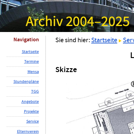
Navigation
Sie sind hier:
Startseite
Ser
S
tartseite
T
ermine
Skizze
M
ensa
St
u
ndenpläne
TG
G
A
ngebote
P
rojekte
Ser
v
ice
E
lternverein