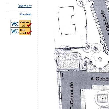
Ü
b
ersicht
K
ontakt