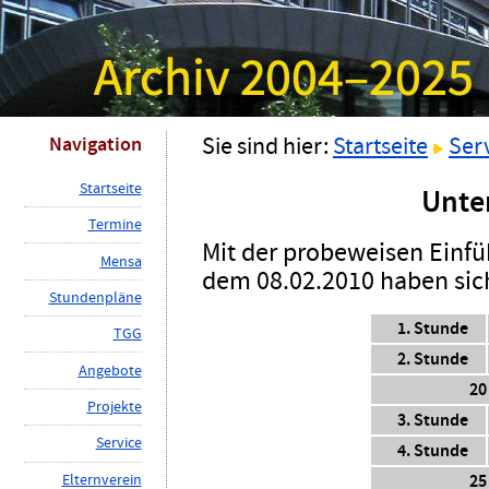
Navigation
Sie sind hier:
Startseite
Ser
S
tartseite
Unter
T
ermine
Mit der probeweisen Einfü
M
ensa
dem 08.02.2010 haben sic
St
u
ndenpläne
1. Stunde
TG
G
2. Stunde
A
ngebote
20
P
rojekte
3. Stunde
Ser
v
ice
4. Stunde
E
lternverein
25