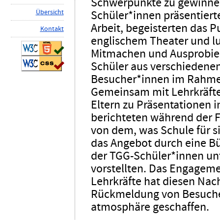
Schwerpunkte zu gewinne
Ü
b
ersicht
Schüler*innen präsentiert
Arbeit, begeisterten das 
K
ontakt
englischem Theater und 
Mitmachen und Ausprobier
Schüler aus verschiedene
Besucher*innen im Rahmen
Gemeinsam mit Lehrkräfte
Eltern zu Präsentationen 
berichteten während der 
von dem, was Schule für 
das Angebot durch eine Büh
der TGG-Schüler*innen unt
vorstellten. Das Engageme
Lehrkräfte hat diesen Nac
Rückmeldung von Besuche
atmosphäre geschaffen.