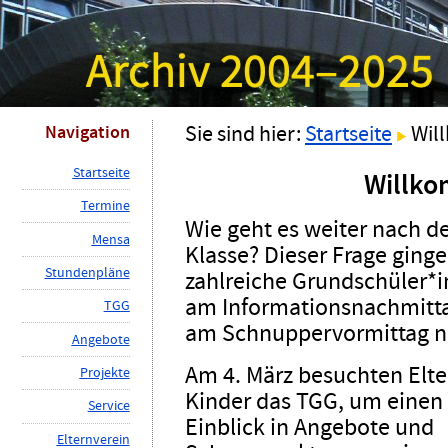
Navigation
Sie sind hier:
Startseite
Wil
S
tartseite
Willk
T
ermine
Wie geht es weiter nach de
M
ensa
Klasse? Dieser Frage ging
St
u
ndenpläne
zahlreiche Grundschüler*
am Informations­nachmitt
TG
G
am Schnupper­vormittag n
A
ngebote
Am 4. März besuchten Elt
P
rojekte
Kinder das TGG, um einen
Ser
v
ice
Einblick in Angebote und
E
lternverein