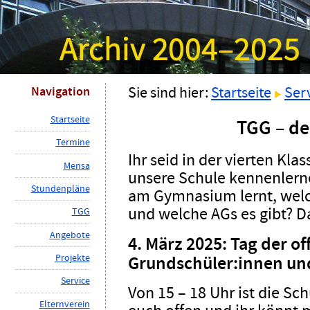
Navigation
Sie sind hier:
Startseite
Ser
S
tartseite
TGG – de
T
ermine
Ihr seid in der vierten Kl
M
ensa
unsere Schule kennenlern
St
u
ndenpläne
am Gymnasium lernt, welch
und welche AGs es gibt? Da
TG
G
A
ngebote
4. März 2025: Tag der of
P
rojekte
Grundschüler:innen und
Ser
v
ice
Von 15 – 18 Uhr ist die Sch
E
lternverein