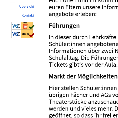
euch offen und ihr könnt 
euren Eltern unsere Infor
Ü
b
ersicht
angebote erleben:
K
ontakt
Führungen
In dieser durch Lehrkräfte
Schüler:innen angebotenen
Informationen über zwei 
Schulalltag. Die Führunge
Tickets gibt‘s vor der Aula.
Markt der Möglichkeiten
Hier stellen Schüler:inne
übrigen Fächer und AGs vor
Theaterstücke anzuschauen
werden und vieles mehr. Di
geöffnet, so dass ihr frei